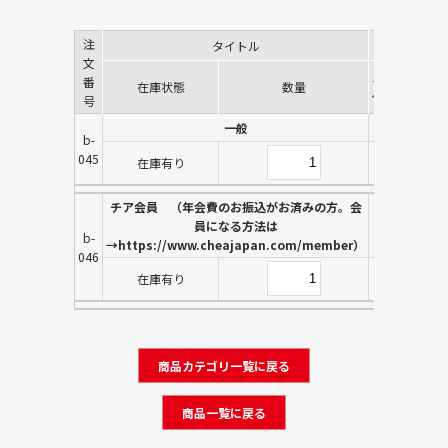
注
タイトル
販売価格
文
単
番
在庫状態
数量
位
号
一般
b-
045
在庫有り
チア会員 （年会費のお振込がお済みの方。会
員になる方法は
b-
→https://www.cheajapan.com/member）
046
在庫有り
商品カテゴリ一覧に戻る
商品一覧に戻る