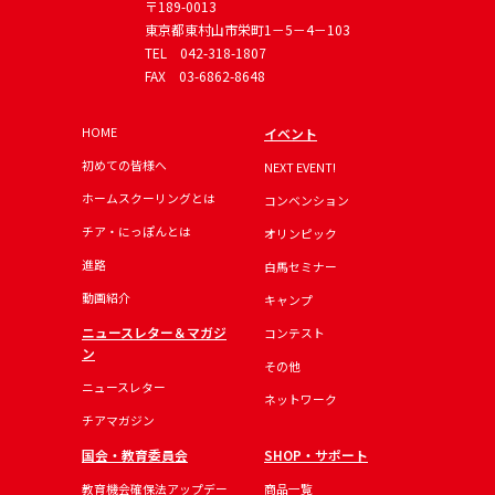
〒189-0013
東京都東村山市栄町1－5－4－103
TEL
042-318-1807
FAX 03-6862-8648
HOME
イベント
初めての皆様へ
NEXT EVENT!
ホームスクーリングとは
コンベンション
チア・にっぽんとは
オリンピック
進路
白馬セミナー
動画紹介
キャンプ
ニュースレター＆マガジ
コンテスト
ン
その他
ニュースレター
ネットワーク
チアマガジン
国会・教育委員会
SHOP・サポート
教育機会確保法アップデー
商品一覧